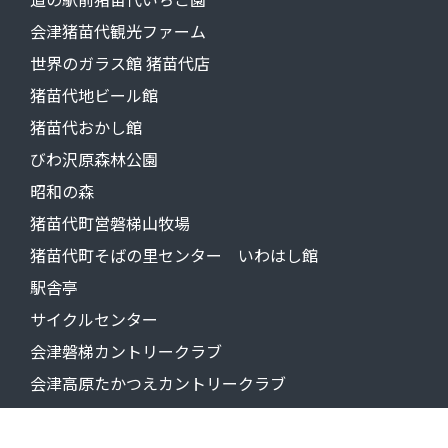
会津猪苗代観光ファーム
世界のガラス館 猪苗代店
猪苗代地ビール館
猪苗代おかし館
びわ沢原森林公園
昭和の森
猪苗代町営磐梯山牧場
猪苗代町そばの里センター いわはし館
駅舎亭
サイクルセンター
会津磐梯カントリークラブ
会津高原たかつえカントリークラブ
道の駅山口温泉きらら289
小豆温泉窓明の湯