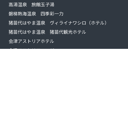
高湯温泉 旅館玉子湯
磐梯熱海温泉 四季彩一力
猪苗代はやま温泉 ヴィライナワシロ（ホテル）
猪苗代はやま温泉 猪苗代観光ホテル
会津アストリアホテル
会津アストリアロッジ
小豆温泉花木の宿
国内旅行・海外旅行
DMCトラベル
ISHグループ
株式会社 DMC Aizu