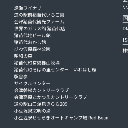
小
逢瀬ワイナリー
道の駅前猪苗代いちご園
会津猪苗代観光ファーム
世界のガラス館 猪苗代店
D
猪苗代地ビール館
I
猪苗代おかし館
びわ沢原森林公園
株
昭和の森
猪苗代町営磐梯山牧場
猪苗代町そばの里センター いわはし館
駅舎亭
サイクルセンター
会津磐梯カントリークラブ
会津高原たかつえカントリークラブ
道の駅山口温泉きらら289
小豆温泉窓明の湯
小豆温泉せせらぎオートキャンプ場 Red Bean